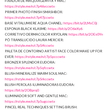
FIXADOR DE MAQUIAGEM FIX + MAC:
https://rstyle.me/n/c7p46vccwtx
PRIMER PHOTO FINISH SMASHBOX:
https://rstyle.me/n/c7p47jccwtx
BASE VITALUMIERE AQUA CHANEL:
https://bit.ly/2LMsC0j
ESPONJA BLACK KLASME:
https://bit.ly/2O6eXy6
CORRETIVO DERMACOLOR KRYOLAN:
https://bit.ly/2OEs0Yn
PÓ TRANSLUCIDO LAURA MERCIER:
https://rstyle.me/n/c7p5i4ccwtx
PALETA DE CONTORNO ARTIST FACE COLOR MAKE UP FOR
EVER:
https://rstyle.me/n/c7p5pcccwtx
BRONZER SPLENDOR EUDORA:
https://rstyle.me/n/c7p5qfccwtx
BLUSH MINERALIZE WARM SOUL MAC:
https://rstyle.me/n/c7p5rkccwtx
BLUSH PEROLAS ILUMINADORAS EUDORA:
https://bit.ly/2OBprq0
ILUMINADOR SOFT AND GENTLE MAC:
https://rstyle.me/n/c7p5ugccwtx
PINCEL REAL TECHNIQUES SETTING BRUSH: