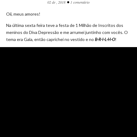
•
02 de , 2018
1 comentário
Oii, meus amores!
Na última sexta feira teve a festa de 1 Milhão de Inscritos dos
meninos do Diva Depressão e me arrumei juntinho com vocês. O
tema era Gala, então caprichei no vestido e no
B-R-I-L-H-O
!