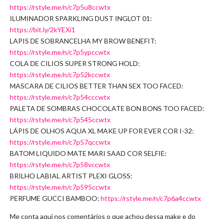
https://rstyle.me/n/c7p5u8ccwtx
ILUMINADOR SPARKLING DUST INGLOT 01:
https://bit.ly/2kYEXi1
LAPIS DE SOBRANCELHA MY BROW BENEFIT:
https://rstyle.me/n/c7p5ypccwtx
COLA DE CILIOS SUPER STRONG HOLD:
https://rstyle.me/n/c7p52kccwtx
MASCARA DE CILIOS BETTER THAN SEX TOO FACED:
https://rstyle.me/n/c7p54cccwtx
PALETA DE SOMBRAS CHOCOLATE BON BONS TOO FACED:
https://rstyle.me/n/c7p545ccwtx
LÁPIS DE OLHOS AQUA XL MAKE UP FOR EVER COR I-32:
https://rstyle.me/n/c7p57qccwtx
BATOM LIQUIDO MATE MARI SAAD COR SELFIE:
https://rstyle.me/n/c7p58vccwtx
BRILHO LABIAL ARTIST PLEXI GLOSS:
https://rstyle.me/n/c7p595ccwtx
PERFUME GUCCI BAMBOO:
https://rstyle.me/n/c7p6a4ccwtx
Me conta aqui nos comentários o que achou dessa make e do