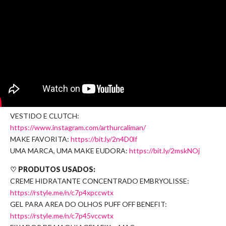
VESTIDO E CLUTCH:
https://www.instagram.com/arthurcaliman/
MAKE FAVORITA:
https://bit.ly/2n4D0lf
UMA MARCA, UMA MAKE EUDORA:
https://bit.ly/2mskNOj
♡ PRODUTOS USADOS:
CREME HIDRATANTE CONCENTRADO EMBRYOLISSE:
https://rstyle.me/n/c7p4xpccwtx
GEL PARA AREA DO OLHOS PUFF OFF BENEFIT:
https://rstyle.me/n/c7p45vccwtx