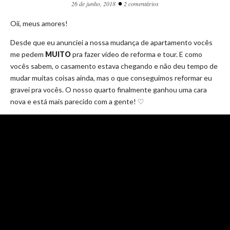
•
26 de junho, 2018
2 comentários
Oii, meus amores!
Desde que eu anunciei a nossa mudança de apartamento vocês
me pedem
MUITO
pra fazer vídeo de reforma e tour. E como
vocês sabem, o casamento estava chegando e não deu tempo de
mudar muitas coisas ainda, mas o que conseguimos reformar eu
gravei pra vocês. O nosso quarto finalmente ganhou uma cara
nova e está mais parecido com a gente! ♡