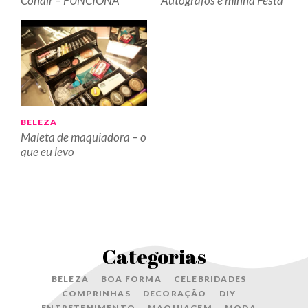
Conair – FUNCIONA
Autógrafos e minha Festa
MESMO?
de Aniversário
BELEZA
Maleta de maquiadora – o
que eu levo
Categorias
BELEZA
BOA FORMA
CELEBRIDADES
COMPRINHAS
DECORAÇÃO
DIY
ENTRETENIMENTO
MAQUIAGEM
MODA