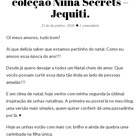
coleção Niina Secrets –
Jequiti.
•
23 de dezembro, 2016
1 comentário
Oi meus amores, tudo bom?
Ai que delícia saber que estamos pertinho do natal. Como eu
amooo essa época do ano!!!
Desde já quero desejar a todos um Natal cheio de amor. Que
vocês possam curtir essa data tão linda ao lado de pessoas
amadas!!!
E em clima de natal, hoje venho com minha segunda (e útlima)
inspiração de unhas natalinas. A primeira eu postei lá no meu blog,
uma versão mais simples, quem quiser conferir dá uma passadinha
por lá. ♥
Hoje as unhas estão com mais cor, brilho e ainda de quebra uma
carimbada na filha única.