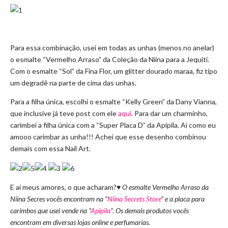
Para essa combinação, usei em todas as unhas (menos no anelar)
o esmalte “Vermelho Arraso” da Coleção da Niina para a Jequiti.
Com o esmalte “Sol” da Fina Flor, um glitter dourado maraa, fiz tipo
um degradê na parte de cima das unhas.
Para a filha única, escolhi o esmalte “Kelly Green” da Dany Vianna,
que inclusive já teve post com ele
aqui
. Para dar um charminho,
carimbei a filha única com a “Super Placa D” da Apipila. Ai como eu
amooo carimbar as unha!!! Achei que esse desenho combinou
demais com essa Nail Art.
E aí meus amores, o que acharam?
♥ O esmalte Vermelho Arraso da
Niina Secres vocês encontram na “
Niina Secrets Store
” e a placa para
carimbos que usei vende na “
Apipila
”. Os demais produtos vocês
encontram em diversas lojas online e perfumarias.