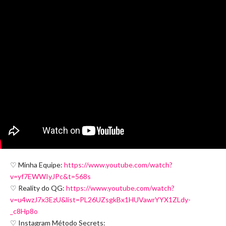
♡ Minha Equipe:
https://www.youtube.com/watch?
v=yf7EWWIyJPc&t=568s
♡ Reality do QG:
https://www.youtube.com/watch?
v=u4wzJ7x3EzU&list=PL26UZsgkBx1HUVawrYYX1ZLdy-
_c8Hp8o
♡ Instagram Método Secrets: