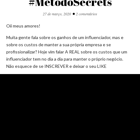
#MétodoSecrets
•
27 de março, 2020
2 comentários
Oii meus amores!
Muita gente fala sobre os ganhos de um influenciador, mas e
sobre os custos de manter a sua própria empresa e se
profissionalizar? Hoje vim falar A REAL sobre os custos que um
influenciador tem no dia a dia para manter o próprio negócio.
Não esquece de se INSCREVER e deixar o seu LIKE