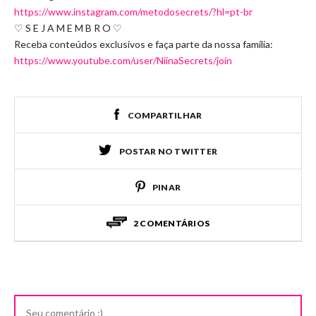
https://www.instagram.com/metodosecrets/?hl=pt-br
♡ S E J A M E M B R O ♡
Receba conteúdos exclusivos e faça parte da nossa família:
https://www.youtube.com/user/NiinaSecrets/join
COMPARTILHAR
POSTAR NO TWITTER
PINAR
2 COMENTÁRIOS