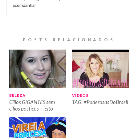
acompanhar
POSTS RELACIONADOS
BELEZA
VÍDEOS
Cílios GIGANTES sem
TAG: #PoderosasDoBrasil
cílios postiços – jeito
“correto” de aplicar
máscara