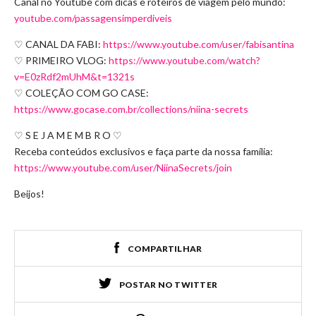
Canal no Youtube com dicas e roteiros de viagem pelo mundo:
youtube.com/passagensimperdiveis
♡ CANAL DA FABI:
https://www.youtube.com/user/fabisantina
♡ PRIMEIRO VLOG:
https://www.youtube.com/watch?
v=E0zRdf2mUhM&t=1321s
♡ COLEÇÃO COM GO CASE:
https://www.gocase.com.br/collections/niina-secrets
♡ S E J A M E M B R O ♡
Receba conteúdos exclusivos e faça parte da nossa família:
https://www.youtube.com/user/NiinaSecrets/join
Beijos!
COMPARTILHAR
POSTAR NO TWITTER