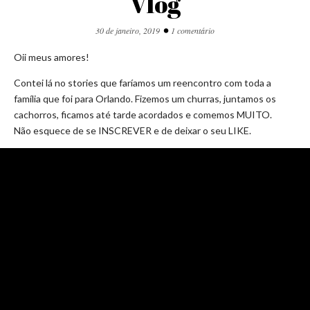
Vlog
•
30 de janeiro, 2019
1 comentário
Oii meus amores!
Contei lá no stories que faríamos um reencontro com toda a
família que foi para Orlando. Fizemos um churras, juntamos os
cachorros, ficamos até tarde acordados e comemos MUITO.
Não esquece de se INSCREVER e de deixar o seu LIKE.