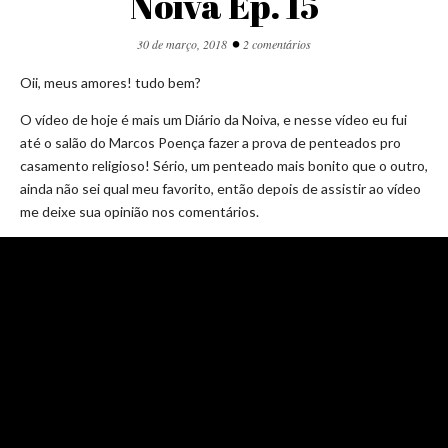
Noiva Ep. 15
•
30 de março, 2018
2 comentários
Oii, meus amores! tudo bem?
O vídeo de hoje é mais um Diário da Noiva, e nesse vídeo eu fui
até o salão do Marcos Poença fazer a prova de penteados pro
casamento religioso! Sério, um penteado mais bonito que o outro,
ainda não sei qual meu favorito, então depois de assistir ao vídeo
me deixe sua opinião nos comentários.