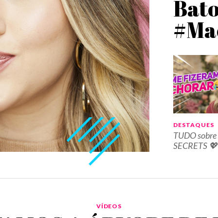
Bat
#Ma
DESTAQUES
TUDO sobre
SECRETS 💖
VÍDEOS