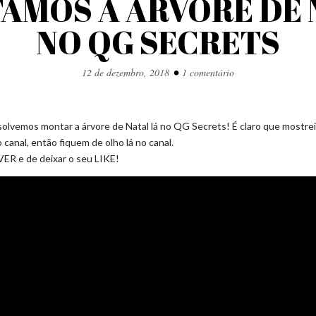
AMOS A ÁRVORE DE 
NO QG SECRETS
•
12 de dezembro, 2018
1 comentário
solvemos montar a árvore de Natal lá no QG Secrets! É claro que mostrei 
 canal, então fiquem de olho lá no canal.
R e de deixar o seu LIKE!