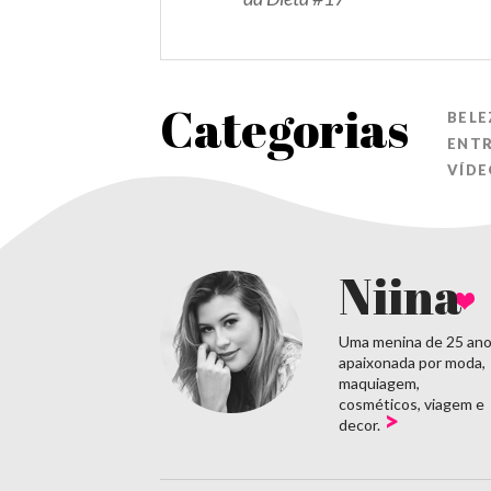
Categorias
BELE
ENT
VÍDE
Niina
Uma menina de 25 an
apaixonada por moda,
maquiagem,
cosméticos, viagem e
>
decor.