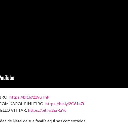
BRO:
https://bit.ly/2zVuThP
COM KAROL PINHEIRO:
https://bit.ly/2C61a7t
ABLLO VITTAR:
https://bit.ly/2ErRaYu
ões de Natal da sua família aqui nos comentários!