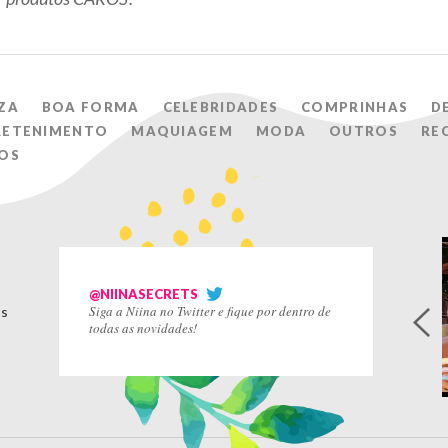
ZA
BOA FORMA
CELEBRIDADES
COMPRINHAS
D
RETENIMENTO
MAQUIAGEM
MODA
OUTROS
RE
OS
@NIINASECRETS
Siga a Niina no Twitter e fique por dentro de
os
todas as novidades!