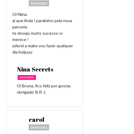
25/07/2013
Oi Niina
ai que linda ! parabéns pela nova
parceria
te desejo muito sucesso vc
merece !
adorei a make vou fazer qualquer
dia beijuuu
Nina Secrets
RESPONDEU
Oi Bruna, fico feliz por gostar,
obrigada! BJS :)
carol
25/07/2013