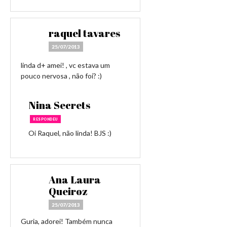
raquel tavares
25/07/2013
linda d+ amei! , vc estava um
pouco nervosa , não foi? :)
Nina Secrets
RESPONDEU
Oi Raquel, não linda! BJS :)
Ana Laura
Queiroz
25/07/2013
Guria, adorei! Também nunca