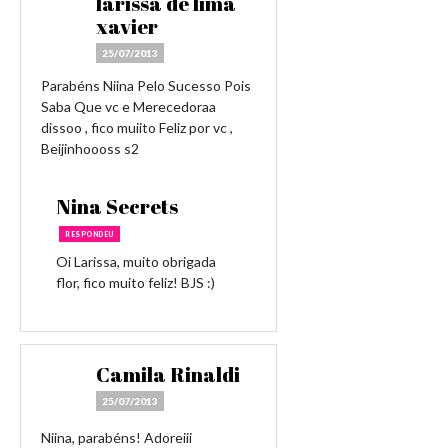
larissa de lima
xavier
25/07/2013
Parabéns Niina Pelo Sucesso Pois
Saba Que vc e Merecedoraa
dissoo , fico muiito Feliz por vc ,
Beijinhoooss s2
Nina Secrets
RESPONDEU
Oi Larissa, muito obrigada
flor, fico muito feliz! BJS :)
Camila Rinaldi
25/07/2013
Niina, parabéns! Adoreiii