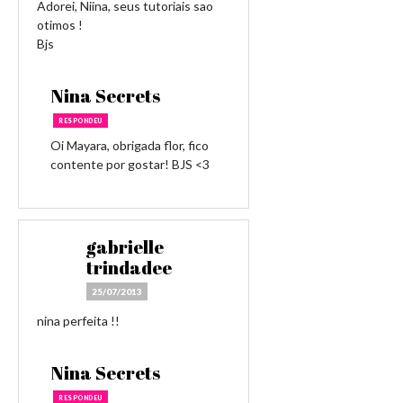
Adorei, Niina, seus tutoriais sao
otimos !
Bjs
Nina Secrets
RESPONDEU
Oi Mayara, obrigada flor, fico
contente por gostar! BJS <3
gabrielle
trindadee
25/07/2013
nina perfeita !!
Nina Secrets
RESPONDEU