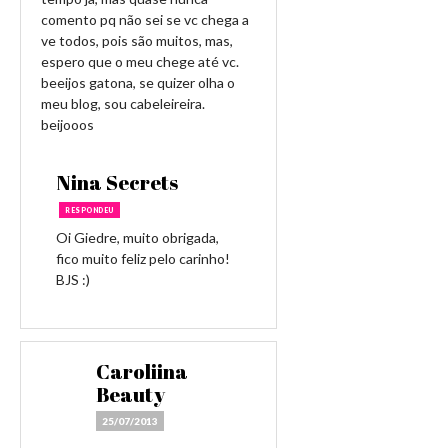
comento pq não sei se vc chega a
ve todos, pois são muitos, mas,
espero que o meu chege até vc.
beeijos gatona, se quizer olha o
meu blog, sou cabeleireira.
beijooos
Nina Secrets
RESPONDEU
Oi Giedre, muito obrigada,
fico muito feliz pelo carinho!
BJS :)
Caroliina
Beauty
25/07/2013