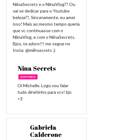
NiinaSecrets e o NiinaVlog?? Ou
vai se dedicar para o Youtube
beleza??, Sinceramente, eu amei
isso! Mais ao mesmo tempo queria
que vc continuasse com o
NiinaVlog, e com o NiinaSecrets.
Bjos, te adoro!!! me segue no
Insta: @miihsecrets ;)
Nina Secrets
RESPONDEU
Oi Michelle. Logo vou falar
tudo direitinho para vcs! bjs
<3
Gabriela
Calderone