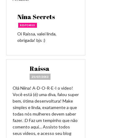
Nina Secrets
RESPONDEU
Oi Raissa, valei linda,
obrigada! bjs :)
Raíssa
25/07/2013
Olá Niina! A-D-O-R-E-I o video!
Você está (é) uma diva, falou super
bem, ótima desenvoltura! Make
simples e linda, exatamente a que
todas nós mulheres devem saber
fazer. :D Faz um tempinho que não
comento aqui… Assisto todos
seus videos, e acesso seu blog