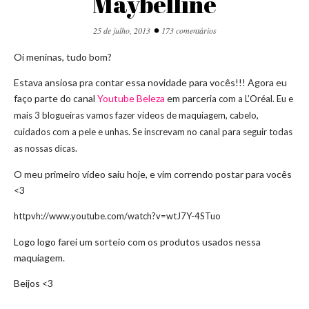
Maybelline
•
25 de julho, 2013
173 comentários
Oi meninas, tudo bom?
Estava ansiosa pra contar essa novidade para vocês!!! Agora eu
faço parte do canal
Youtube Beleza
em parce
ria com a L’Oréal. Eu e
mais 3 blogueiras vamos fazer vídeos de maquiagem, cabelo,
cuidados com a pele e unhas. Se inscrevam no canal para seguir todas
as nossas dicas.
O meu primeiro vídeo saiu hoje, e vim correndo postar para vocês
<3
httpvh://www.youtube.com/watch?v=wtJ7Y-4STuo
Logo logo farei um sorteio com os produtos usados nessa
maquiagem.
Beijos <3