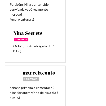
Parabéns Nina por ter sido
convidada,você realmente
merece!
Amei o tutorial :)
Nina Secrets
RESPONDEU
Oi Jojo, muito obrigada flor!
BJS :)
marcelacouto
25/07/2013
hahaha primeira a comentar s2
niina faz outro video de dia a dia ?
bjcs <3