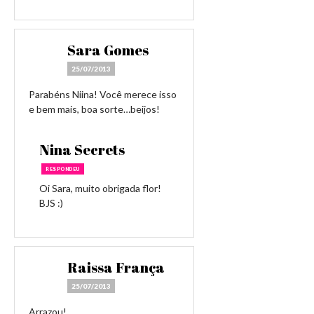
Sara Gomes
25/07/2013
Parabéns Niina! Você merece isso
e bem mais, boa sorte…beijos!
Nina Secrets
RESPONDEU
Oi Sara, muito obrigada flor!
BJS :)
Raissa França
25/07/2013
Arrazou!