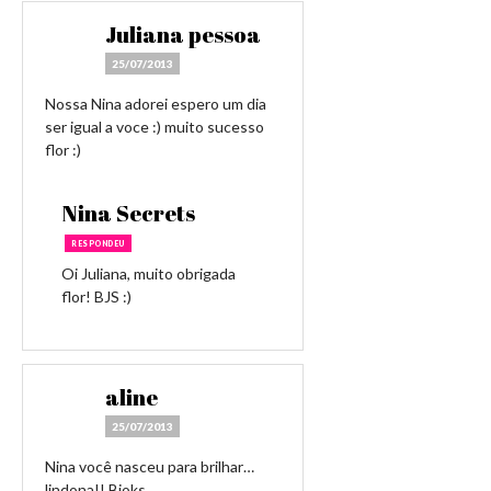
Juliana pessoa
25/07/2013
Nossa Nina adorei espero um dia
ser igual a voce :) muito sucesso
flor :)
Nina Secrets
RESPONDEU
Oi Juliana, muito obrigada
flor! BJS :)
aline
25/07/2013
Nina você nasceu para brilhar…
lindona!! Bjoks