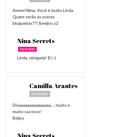
Ameei Niina. Você é muito Linda.
Quem serão as outras
blogueiras??? Beeijos s2
Nina Secrets
RESPONDEU
Linda, obrigada! BJ :)
Camilla Arantes
25/07/2013
Divaaaaaaaaaaaaaaa…. muito e
muito sucesso!
Beijos
Nina Secrets