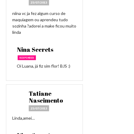
25/07/2013
niina vc ja fez algum curso de
maquiagem ou aprendeu tudo
sozinha ?adorei a make ficou muito
linda
Nina Secrets
RESPONDEU
Oi Luana, já fiz sim flor! BJS :)
Tatiane
Nascimento
25/07/2013
Linda,amei…