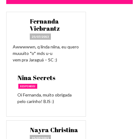
Fernanda
Viebrantz
25/07/2013
Awwwwwn, q linda niina, eu quero
muuuito *o* mds u-u
vem pra Jaraguá – SC :)
Nina Secrets
RESPONDEU
Oi Fernanda, muito obrigada
pelo carinho! BJS :)
Nayra Christina
25/07/2013