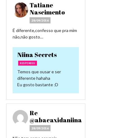
Tatiane
Nascimento
28/09/2016
É diferente,confesso que pra mim
não,não gosto…
Niina Secrets
RESPONDEU
Temos que ousar e ser
diferente hahaha
Eu gosto bastante :D
Re
@abacaxidaniina
28/09/2016