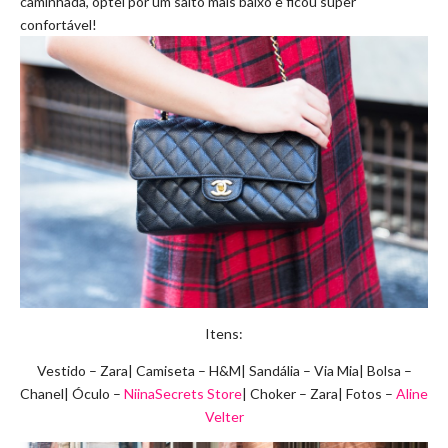
caminhada, optei por um salto mais baixo e ficou super
confortável!
Itens:
Vestido – Zara| Camiseta – H&M| Sandália – Via Mia| Bolsa –
Chanel| Óculo –
NiinaSecrets Store
| Choker – Zara| Fotos –
Aline
Velter